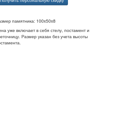
Получить персональную скидку
азмер памятника: 100x50x8
ена уже включает в себя стелу, постамент и
веточницу. Размер указан без учета высоты
остамента.